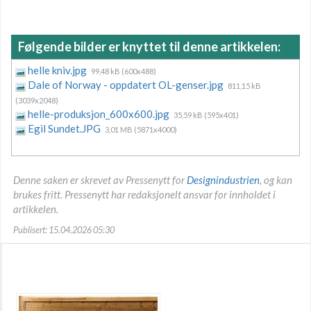
Følgende bilder er knyttet til denne artikkelen:
helle kniv.jpg
99,48 kB (600x488)
Dale of Norway - oppdatert OL-genser.jpg
811,15 kB
(3039x2048)
helle-produksjon_600x600.jpg
35,59 kB (595x401)
Egil Sundet.JPG
3,01 MB (5871x4000)
Denne saken er skrevet av Pressenytt for
Designindustrien
, og kan
brukes fritt. Pressenytt har redaksjonelt ansvar for innholdet i
artikkelen.
Publisert: 15.04.2026 05:30