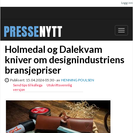
Logg inn
PRESSE
NYTT
Bytt
navig
Holmedal og Dalekvam
kniver om designindustriens
bransjepriser
Publisert: 15.04.2026 05:30 - av
HENNING POULSEN
Send tips til kollega
Utskriftsvennlig
versjon