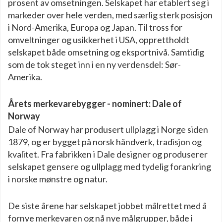
prosent av omsetningen. Selskapet har etablert seg i
markeder over hele verden, med særlig sterk posisjon
i Nord-Amerika, Europa og Japan. Til tross for
omveltninger og usikkerhet i USA, opprettholdt
selskapet både omsetning og eksportnivå. Samtidig
som de tok steget inn i en ny verdensdel: Sør-
Amerika.
Årets merkevarebygger - nominert: Dale of
Norway
Dale of Norway har produsert ullplagg i Norge siden
1879, og er bygget på norsk håndverk, tradisjon og
kvalitet. Fra fabrikken i Dale designer og produserer
selskapet gensere og ullplagg med tydelig forankring
i norske mønstre og natur.
De siste årene har selskapet jobbet målrettet med å
fornye merkevaren og nå nye målgrupper, både i