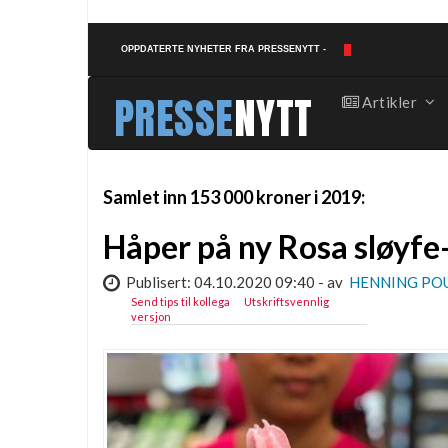
OPPDATERTE NYHETER FRA PRESSENYTT - TIL FRI BRUK.
PRESSE
NYTT
Artikler
Samlet inn 153 000 kroner i 2019:
Håper på ny Rosa sløyfe
Publisert: 04.10.2020 09:40 - av
HENNING PO
Send tips til kollega
Utskriftsvennlig
versjon