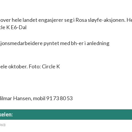
r hele landet engasjerer seg i Rosa sløyfe-aksjonen. He
cle K E6-Dal
onsmedarbeidere pyntet med bh-er i anledning
ele oktober. Foto: Circle K
ilmar Hansen, mobil 91 73 80 53
kelen:
960)