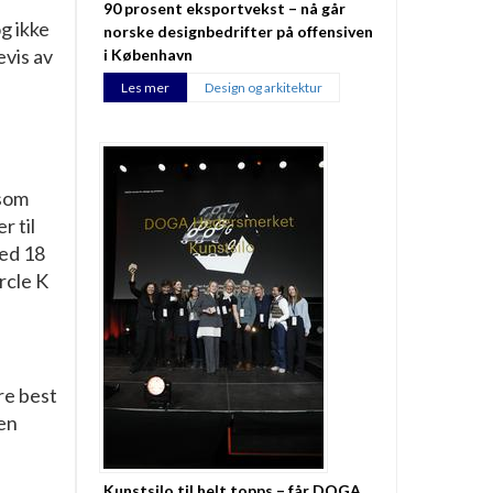
90 prosent eksportvekst – nå går
g ikke
norske designbedrifter på offensiven
vis av
i København
Les mer
Design og arkitektur
 som
r til
med 18
rcle K
re best
 en
Kunstsilo til helt topps – får DOGA