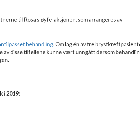
nerne til Rosa sløyfe-aksjonen, som arrangeres av
ntilpasset behandling
. Om lag én av tre brystkreftpasient
 av disse tilfellene kunne vært unngått dersom behandli
gen.
 i 2019: