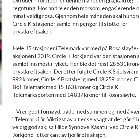
Oktober – for noen er denne måneden grå, kald og
regntung. Hos andre er den morsom, engasjerende o
minst veldig rosa. Gjennom hele måneden skal hundre
Circle K-stasjoner samle inn penger til støtte for
brystkreftsaken.
Hele 15 stasjoner i Telemark var med på Rosa sløyfe-
aksjonen i 2019. Circle K Jorkjend var den stasjonen
samlet inn mest i fylket. Her ble det reist 28 531 krone
brystkreftsaken. Deretter fulgte Circle K Skjelsvik 
992 kroner, Circle K Bratsberg med 18 259 kroner, Ci
Bø i Telemark med 15 163 kroner og Circle K
Telemarksporten med 14 837 kroner til Rosa sløyfe.
– Vi er godt fornøyd, både med summen og med å væ
i Telemark i år. Viktigst av alt er selvsagt at det går til
veldig god sak, sa Hilde Synnøve Kåsatul ved Circle K
Jorkjend i etterkant av fjorårets aksjon.