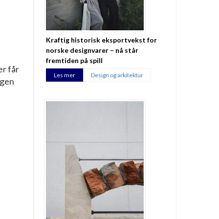
Kraftig historisk eksportvekst for
norske designvarer – nå står
fremtiden på spill
er får
Les mer
Design og arkitektur
ngen