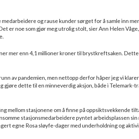
e medarbeidere og rause kunder sørget for å samle inn me
 Det er noe som gjør meg utrolig stolt, sier Ann Helen Våge,
e.
ner mer enn 4,1 millioner kroner til brystkreftsaken. Dette
å grunn av pandemien, men nettopp derfor håper jeg vi klarer
ig gjøre dette til en minneverdig aksjon, både i Telemark-t
lisering mellom stasjonene om å finne på oppsiktsvekkende til
pfinnsomme stasjonsmedarbeidere pyntet arbeidsplassen si
rangert egne Rosa sløyfe-dager med underholdning og aktiv