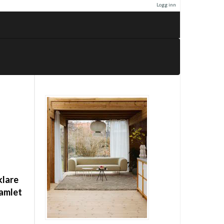
Logg inn
klare
samlet