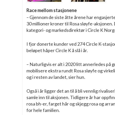
Race mellom stasjonene
– Gjennom de siste åtte årene har engasjert
30 millioner kroner til Rosa sløyfe-aksjonen.
kategori- og markedsdirektør i Circle K Norg
I fjor donerte kunder ved 274 Circle K-stasjo
beløpet håper Circle K å slå i år.
– Naturligvis er alt i 2020 litt annerledes p
mobilisere ekstra rundt Rosa sløyfe og virkel
og i resten av landet, sier hun.
Også i år ligger det an til å bli vennlig riva
samle inn til aksjonen. Tidligere år har op
rosa bh-er, farget hår og skjegg rosa og ar
for hele familien.