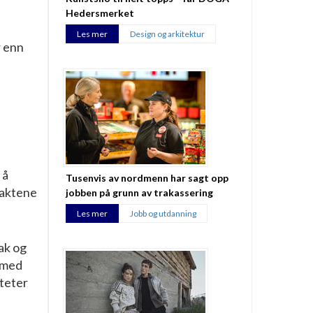
Hedersmerket
Les mer
Design og arkitektur
r enn
 å
Tusenvis av nordmenn har sagt opp
raktene
jobben på grunn av trakassering
Les mer
Jobb og utdanning
tak og
n med
iteter