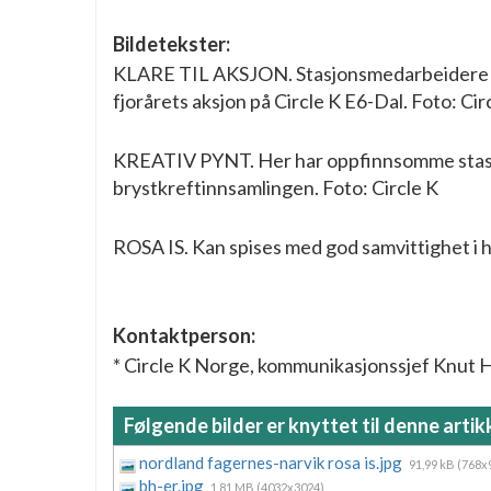
Bildetekster:
KLARE TIL AKSJON. Stasjonsmedarbeidere ove
fjorårets aksjon på Circle K E6-Dal. Foto: Cir
KREATIV PYNT. Her har oppfinnsomme stasj
brystkreftinnsamlingen. Foto: Circle K
ROSA IS. Kan spises med god samvittighet i h
Kontaktperson:
* Circle K Norge, kommunikasjonssjef Knut H
Følgende bilder er knyttet til denne artik
nordland fagernes-narvik rosa is.jpg
91,99 kB (768x
bh-er.jpg
1,81 MB (4032x3024)