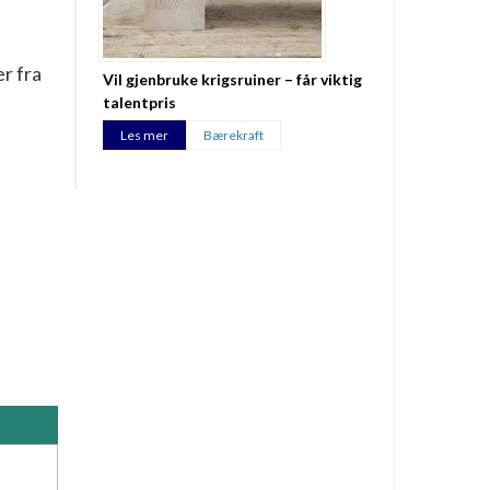
r fra
Vil gjenbruke krigsruiner – får viktig
talentpris
Les mer
Bærekraft