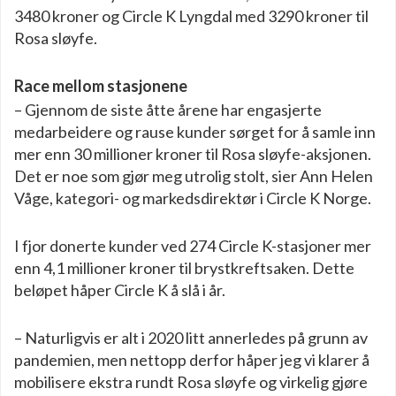
3480 kroner og Circle K Lyngdal med 3290 kroner til
Rosa sløyfe.
Race mellom stasjonene
– Gjennom de siste åtte årene har engasjerte
medarbeidere og rause kunder sørget for å samle inn
mer enn 30 millioner kroner til Rosa sløyfe-aksjonen.
Det er noe som gjør meg utrolig stolt, sier Ann Helen
Våge, kategori- og markedsdirektør i Circle K Norge.
I fjor donerte kunder ved 274 Circle K-stasjoner mer
enn 4,1 millioner kroner til brystkreftsaken. Dette
beløpet håper Circle K å slå i år.
– Naturligvis er alt i 2020 litt annerledes på grunn av
pandemien, men nettopp derfor håper jeg vi klarer å
mobilisere ekstra rundt Rosa sløyfe og virkelig gjøre