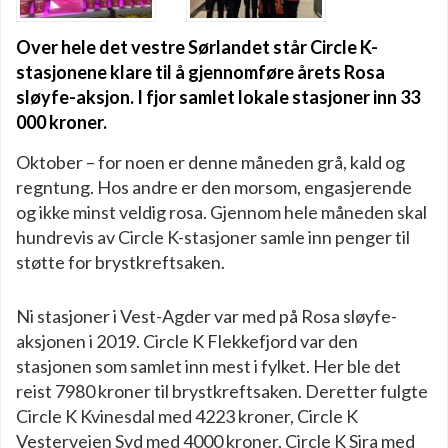
Over hele det vestre Sørlandet står Circle K-
stasjonene klare til å gjennomføre årets Rosa
sløyfe-aksjon. I fjor samlet lokale stasjoner inn 33
000 kroner.
Oktober – for noen er denne måneden grå, kald og
regntung. Hos andre er den morsom, engasjerende
og ikke minst veldig rosa. Gjennom hele måneden skal
hundrevis av Circle K-stasjoner samle inn penger til
støtte for brystkreftsaken.
Ni stasjoner i Vest-Agder var med på Rosa sløyfe-
aksjonen i 2019. Circle K Flekkefjord var den
stasjonen som samlet inn mest i fylket. Her ble det
reist 7980 kroner til brystkreftsaken. Deretter fulgte
Circle K Kvinesdal med 4223 kroner, Circle K
Vesterveien Syd med 4000 kroner, Circle K Sira med