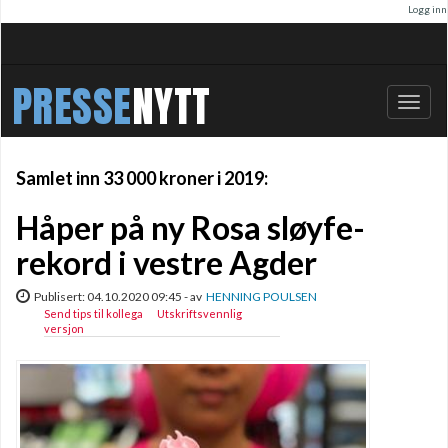
Logg inn
PRESSE
NYTT
Bytt
navig
Samlet inn 33 000 kroner i 2019:
Håper på ny Rosa sløyfe-
rekord i vestre Agder
Publisert: 04.10.2020 09:45 - av
HENNING POULSEN
Send tips til kollega
Utskriftsvennlig
versjon