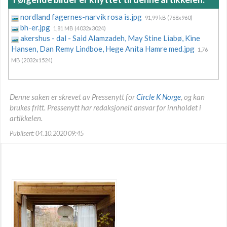
nordland fagernes-narvik rosa is.jpg
91,99 kB (768x960)
bh-er.jpg
1,81 MB (4032x3024)
akershus - dal - Said Alamzadeh, May Stine Liabø, Kine
Hansen, Dan Remy Lindboe, Hege Anita Hamre med.jpg
1,76
MB (2032x1524)
Denne saken er skrevet av Pressenytt for
Circle K Norge
, og kan
brukes fritt. Pressenytt har redaksjonelt ansvar for innholdet i
artikkelen.
Publisert: 04.10.2020 09:45