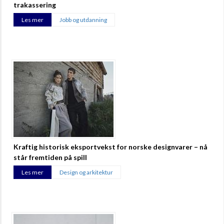
trakassering
Les mer
Jobb og utdanning
Kraftig historisk eksportvekst for norske designvarer – nå
står fremtiden på spill
Les mer
Design og arkitektur