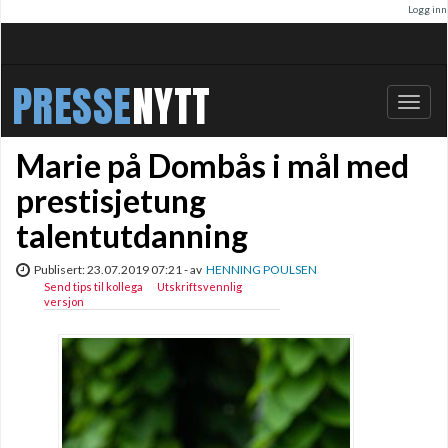
Logg inn
PRESSE
NYTT
Bytt
navig
Marie på Dombås i mål med
prestisjetung
talentutdanning
Publisert: 23.07.2019 07:21 - av
HENNING POULSEN
Send tips til kollega
Utskriftsvennlig
versjon