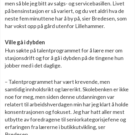
men så ble jeg bitt av salgs- og servicebasillen. Livet
på bensinstasjon er så variert, og du vet aldri hva de
neste fem minuttene har å by på, sier Bredesen, som
har vokst opp på gård utenfor Lillehammer.
Ville gå i dybden
Hun søkte på talentprogrammet for å lære mer om
stasjonsdrift og for å gå i dybden på de tingene hun
jobber med i det daglige.
– Talentprogrammet har vært krevende, men
samtidig innholdsrikt og lærerikt. Skolebenken er ikke
noe for meg, men siden denne utdanningen var
relatert til arbeidshverdagen min har jeg klart å holde
konsentrasjonen og fokuset. Jeg har hatt aller mest
utbytte av foredragene til seniorkategorisjefene og
erfaringen fra lærerne i butikkutvikling, ser
Bredesen.