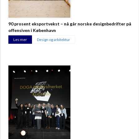
90 prosent eksportvekst – nå går norske designbedrifter på
offensiven i København
Les mer
Design og arkitektur