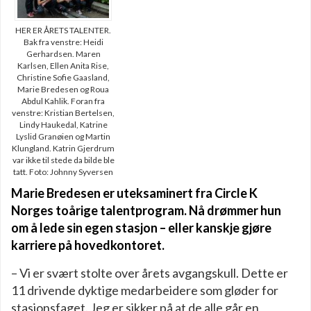
HER ER ÅRETS TALENTER.
Bak fra venstre: Heidi
Gerhardsen. Maren
Karlsen, Ellen Anita Rise,
Christine Sofie Gaasland,
Marie Bredesen og Roua
Abdul Kahlik. Foran fra
venstre: Kristian Bertelsen,
Lindy Haukedal, Katrine
Lyslid Granøien og Martin
Klungland. Katrin Gjerdrum
var ikke til stede da bilde ble
tatt. Foto: Johnny Syversen
Marie Bredesen er uteksaminert fra Circle K
Norges toårige talentprogram. Nå drømmer hun
om å lede sin egen stasjon – eller kanskje gjøre
karriere på hovedkontoret.
– Vi er svært stolte over årets avgangskull. Dette er
11 drivende dyktige medarbeidere som gløder for
stasjonsfaget. Jeg er sikker på at de alle går en