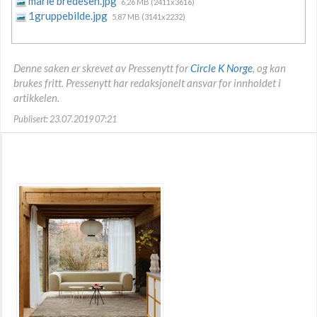
marie bredesen.jpg
6,26 MB (2411x3616)
1gruppebilde.jpg
5,87 MB (3141x2232)
Denne saken er skrevet av Pressenytt for
Circle K Norge
, og kan
brukes fritt. Pressenytt har redaksjonelt ansvar for innholdet i
artikkelen.
Publisert: 23.07.2019 07:21