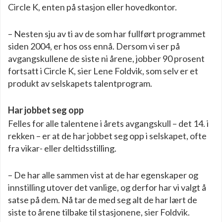
Circle K, enten på stasjon eller hovedkontor.
– Nesten sju av ti av de som har fullført programmet
siden 2004, er hos oss ennå. Dersom vi ser på
avgangskullene de siste ni årene, jobber 90 prosent
fortsatt i Circle K, sier Lene Foldvik, som selv er et
produkt av selskapets talentprogram.
Har jobbet seg opp
Felles for alle talentene i årets avgangskull – det 14. i
rekken – er at de har jobbet seg opp i selskapet, ofte
fra vikar- eller deltidsstilling.
– De har alle sammen vist at de har egenskaper og
innstilling utover det vanlige, og derfor har vi valgt å
satse på dem. Nå tar de med seg alt de har lært de
siste to årene tilbake til stasjonene, sier Foldvik.