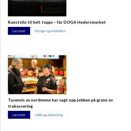
Kunstsilo til helt topps – får DOGA Hedersmerket
Les mer
Design og arkitektur
Tusenvis av nordmenn har sagt opp jobben på grunn av
trakassering
Les mer
Jobb og utdanning