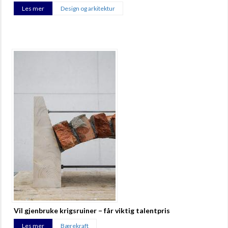
Les mer
Design og arkitektur
Vil gjenbruke krigsruiner – får viktig talentpris
Les mer
Bærekraft