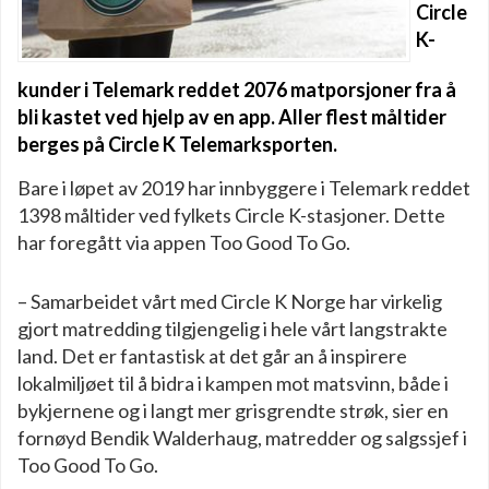
Circle
K-
kunder i Telemark reddet 2076 matporsjoner fra å
bli kastet ved hjelp av en app. Aller flest måltider
berges på Circle K Telemarksporten.
Bare i løpet av 2019 har innbyggere i Telemark reddet
1398 måltider ved fylkets Circle K-stasjoner. Dette
har foregått via appen Too Good To Go.
– Samarbeidet vårt med Circle K Norge har virkelig
gjort matredding tilgjengelig i hele vårt langstrakte
land. Det er fantastisk at det går an å inspirere
lokalmiljøet til å bidra i kampen mot matsvinn, både i
bykjernene og i langt mer grisgrendte strøk, sier en
fornøyd Bendik Walderhaug, matredder og salgssjef i
Too Good To Go.