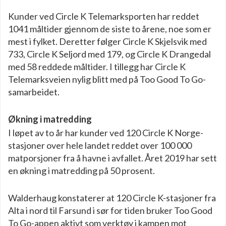
Kunder ved Circle K Telemarksporten har reddet
1041 måltider gjennom de siste to årene, noe som er
mest i fylket. Deretter følger Circle K Skjelsvik med
733, Circle K Seljord med 179, og Circle K Drangedal
med 58 reddede måltider. I tillegg har Circle K
Telemarksveien nylig blitt med på Too Good To Go-
samarbeidet.
Økning i matredding
I løpet av to år har kunder ved 120 Circle K Norge-
stasjoner over hele landet reddet over 100 000
matporsjoner fra å havne i avfallet. Året 2019 har sett
en økning i matredding på 50 prosent.
Walderhaug konstaterer at 120 Circle K-stasjoner fra
Alta i nord til Farsund i sør for tiden bruker Too Good
To Go-appen aktivt som verktøy i kampen mot