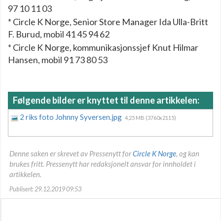
97 10 11 03
* Circle K Norge, Senior Store Manager Ida Ulla-Britt
F. Burud, mobil 41 45 94 62
* Circle K Norge, kommunikasjonssjef Knut Hilmar
Hansen, mobil 91 73 80 53
Følgende bilder er knyttet til denne artikkelen:
2 riks foto Johnny Syversen.jpg
4,25 MB (3760x2115)
Denne saken er skrevet av Pressenytt for
Circle K Norge
, og kan
brukes fritt. Pressenytt har redaksjonelt ansvar for innholdet i
artikkelen.
Publisert: 29.12.2019 09:53