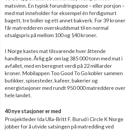
matsvinn. En typisk forundringspose – eller porsjon –
med mat inneholder for eksempel én ferdigsmurt
bagett, tre boller og ett annet bakverk. For 39 kroner
får matredderen overskuddsmat til en normal
utsalgspris på mellom 100 og 140 kroner.
I Norge kastes mat tilsvarende hver åttende
handlepose. Årlig går om lag 385 000 tonn med mat i
avfallet, med en beregnet verdi på 22 milliarder
kroner. Mobilappen Too Good To Go kobler sammen
butikker, spisesteder, kafeer, bakerier og
energistasjoner med rundt 950 000 matreddere over
hele landet.
40 nye stasjoner er med
Prosjektleder Ida Ulla-Britt F. Burud i Circle K Norge
jobber for å utvide satsingen på matredding ved