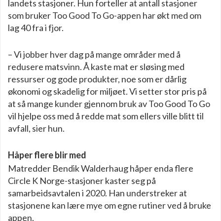
landets stasjoner. Hun forteller at antall stasjoner
som bruker Too Good To Go-appen har økt med om
lag 40 fra i fjor.
– Vi jobber hver dag på mange områder med å
redusere matsvinn. Å kaste mat er sløsing med
ressurser og gode produkter, noe som er dårlig
økonomi og skadelig for miljøet. Vi setter stor pris på
at så mange kunder gjennom bruk av Too Good To Go
vil hjelpe oss med å redde mat som ellers ville blitt til
avfall, sier hun.
Håper flere blir med
Matredder Bendik Walderhaug håper enda flere
Circle K Norge-stasjoner kaster seg på
samarbeidsavtalen i 2020. Han understreker at
stasjonene kan lære mye om egne rutiner ved å bruke
appen.