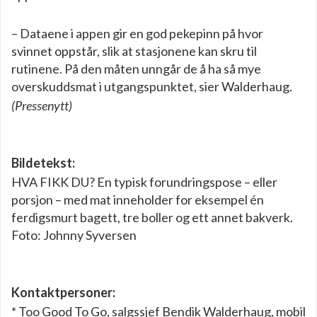
– Dataene i appen gir en god pekepinn på hvor
svinnet oppstår, slik at stasjonene kan skru til
rutinene. På den måten unngår de å ha så mye
overskuddsmat i utgangspunktet, sier Walderhaug.
(Pressenytt)
Bildetekst:
HVA FIKK DU? En typisk forundringspose – eller
porsjon – med mat inneholder for eksempel én
ferdigsmurt bagett, tre boller og ett annet bakverk.
Foto: Johnny Syversen
Kontaktpersoner:
* Too Good To Go, salgssjef Bendik Walderhaug, mobil