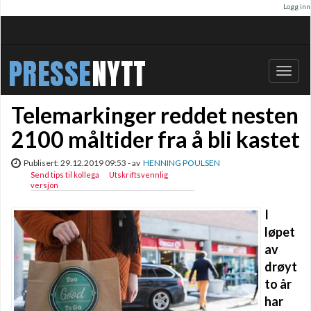
Logg inn
PRESSE
NYTT
Bytt
navig
Telemarkinger reddet nesten
2100 måltider fra å bli kastet
Publisert: 29.12.2019 09:53 - av
HENNING POULSEN
Send tips til kollega
Utskriftsvennlig
versjon
I
løpet
av
drøyt
to år
har