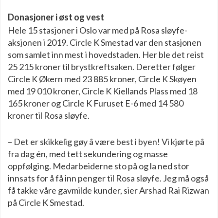
Donasjoner i øst og vest
Hele 15 stasjoner i Oslo var med på Rosa sløyfe-
aksjonen i 2019. Circle K Smestad var den stasjonen
som samlet inn mest i hovedstaden. Her ble det reist
25 215 kroner til brystkreftsaken. Deretter følger
Circle K Økern med 23 885 kroner, Circle K Skøyen
med 19 010 kroner, Circle K Kiellands Plass med 18
165 kroner og Circle K Furuset E-6 med 14 580
kroner til Rosa sløyfe.
– Det er skikkelig gøy å være best i byen! Vi kjørte på
fra dag én, med tett sekundering og masse
oppfølging. Medarbeiderne sto på og la ned stor
innsats for å få inn penger til Rosa sløyfe. Jeg må også
få takke våre gavmilde kunder, sier Arshad Rai Rizwan
på Circle K Smestad.