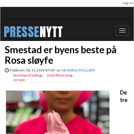
Logg inn
PRESSE
NYTT
Bytt
navig
Smestad er byens beste på
Rosa sløyfe
Publisert: 06.11.2019 07:09 - av
HENNING POULSEN
Send tips til kollega
Utskriftsvennlig
versjon
De
tre