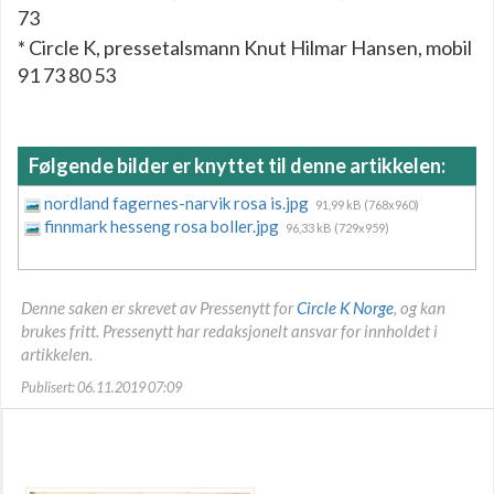
73
* Circle K, pressetalsmann Knut Hilmar Hansen, mobil
91 73 80 53
Følgende bilder er knyttet til denne artikkelen:
nordland fagernes-narvik rosa is.jpg
91,99 kB (768x960)
finnmark hesseng rosa boller.jpg
96,33 kB (729x959)
Denne saken er skrevet av Pressenytt for
Circle K Norge
, og kan
brukes fritt. Pressenytt har redaksjonelt ansvar for innholdet i
artikkelen.
Publisert: 06.11.2019 07:09