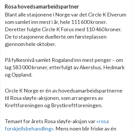
Rosa hovedsamarbeidspartner
Blant alle stasjonene i Norge var det Circle K Elverum
som samlet inn mest i år, hele 111 600 kroner.
Deretter fulgte Circle K Forus med 110 460 kroner.
De to stasjonene duellerte om førsteplassen
gjennom hele oktober.
På fylkesnivå samlet Rogaland inn mest penger – om
lag 583 000 kroner, etterfulgt av Akershus, Hedmark
og Oppland.
Circle K Norge er én av hovedsamarbeidspartnerne
til Rosa sløyfe-aksjonen, som arrangeres av
Kreftforeningen og Brystkreftforeningen.
Temaet for årets Rosa sløyfe-aksjon var
«rosa
forskjellsbehandling».
Mens noen blir friske av én