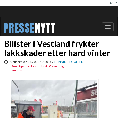
Logg inn
PRESSE
NYTT
Bytt
navig
Bilister i Vestland frykter
lakkskader etter hard vinter
Publisert: 09.04.2026 12:00 - av
HENNING POULSEN
Send tips til kollega
Utskriftsvennlig
versjon