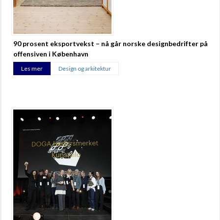
90 prosent eksportvekst – nå går norske designbedrifter på
offensiven i København
Les mer
Design og arkitektur