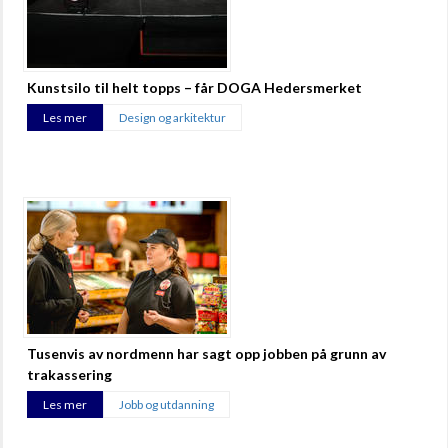
Kunstsilo til helt topps – får DOGA Hedersmerket
Les mer
Design og arkitektur
Tusenvis av nordmenn har sagt opp jobben på grunn av
trakassering
Les mer
Jobb og utdanning