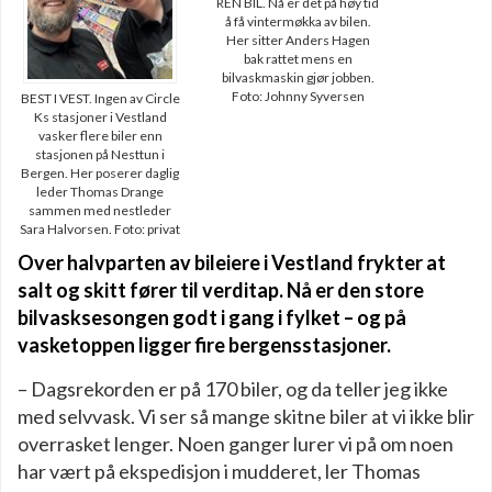
REN BIL. Nå er det på høy tid
å få vintermøkka av bilen.
Her sitter Anders Hagen
bak rattet mens en
bilvaskmaskin gjør jobben.
Foto: Johnny Syversen
BEST I VEST. Ingen av Circle
Ks stasjoner i Vestland
vasker flere biler enn
stasjonen på Nesttun i
Bergen. Her poserer daglig
leder Thomas Drange
sammen med nestleder
Sara Halvorsen. Foto: privat
Over halvparten av bileiere i Vestland frykter at
salt og skitt fører til verditap. Nå er den store
bilvasksesongen godt i gang i fylket – og på
vasketoppen ligger fire bergensstasjoner.
– Dagsrekorden er på 170 biler, og da teller jeg ikke
med selvvask. Vi ser så mange skitne biler at vi ikke blir
overrasket lenger. Noen ganger lurer vi på om noen
har vært på ekspedisjon i mudderet, ler Thomas