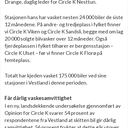
Drange, daglig leder for Circle K Nesttun.
Stasjonen hans har vasket nesten 24 000 biler de siste
12 månedene. På andre- og tredjeplass i fylket finner
vi Circle K Viken og Circle K Sandsli, begge med om lag
20 000 solgte bilvasker over 12 måneder. Også
fjerdeplassen i fylket tilhører er bergensstasjon –
Circle K Ulset – før vi finner Circle K Florø på
femteplass.
Totalt har kjeden vasket 175 000 biler ved sine
stasjoner i Vestland i denne perioden.
Får dårlig vaskesamvittighet
I en ny, landsdekkende undersøkelse gjennomført av
Opinion for Circle K svarer 54 prosent av
respondentene fra Vestland at skitten bil gir dårlig
samvittighet. 56 prosent frykter at dette går utover