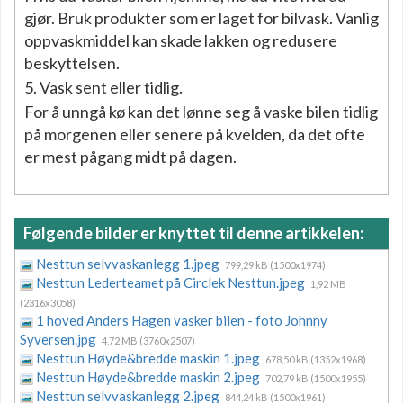
gjør. Bruk produkter som er laget for bilvask. Vanlig
oppvaskmiddel kan skade lakken og redusere
beskyttelsen.
5. Vask sent eller tidlig.
For å unngå kø kan det lønne seg å vaske bilen tidlig
på morgenen eller senere på kvelden, da det ofte
er mest pågang midt på dagen.
Følgende bilder er knyttet til denne artikkelen:
Nesttun selvvaskanlegg 1.jpeg
799,29 kB (1500x1974)
Nesttun Lederteamet på Circlek Nesttun.jpeg
1,92 MB
(2316x3058)
1 hoved Anders Hagen vasker bilen - foto Johnny
Syversen.jpg
4,72 MB (3760x2507)
Nesttun Høyde&bredde maskin 1.jpeg
678,50 kB (1352x1968)
Nesttun Høyde&bredde maskin 2.jpeg
702,79 kB (1500x1955)
Nesttun selvvaskanlegg 2.jpeg
844,24 kB (1500x1961)