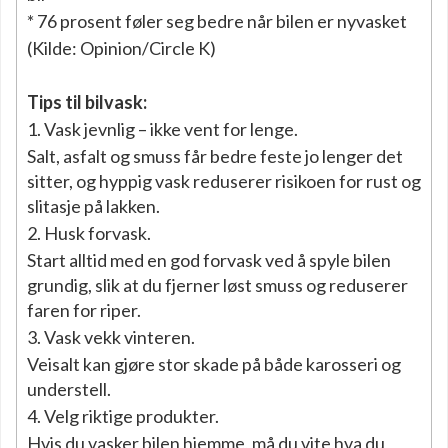
* 76 prosent føler seg bedre når bilen er nyvasket
(Kilde: Opinion/Circle K)
Tips til bilvask:
1. Vask jevnlig – ikke vent for lenge.
Salt, asfalt og smuss får bedre feste jo lenger det
sitter, og hyppig vask reduserer risikoen for rust og
slitasje på lakken.
2. Husk forvask.
Start alltid med en god forvask ved å spyle bilen
grundig, slik at du fjerner løst smuss og reduserer
faren for riper.
3. Vask vekk vinteren.
Veisalt kan gjøre stor skade på både karosseri og
understell.
4. Velg riktige produkter.
Hvis du vasker bilen hjemme, må du vite hva du