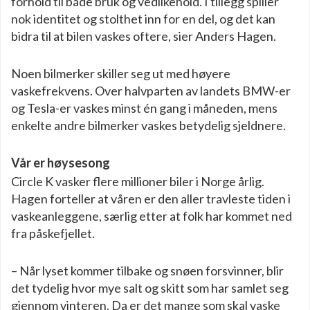
forhold til både bruk og vedlikehold. I tillegg spiller
nok identitet og stolthet inn for en del, og det kan
bidra til at bilen vaskes oftere, sier Anders Hagen.
Noen bilmerker skiller seg ut med høyere
vaskefrekvens. Over halvparten av landets BMW-er
og Tesla-er vaskes minst én gang i måneden, mens
enkelte andre bilmerker vaskes betydelig sjeldnere.
Vår er høysesong
Circle K vasker flere millioner biler i Norge årlig.
Hagen forteller at våren er den aller travleste tiden i
vaskeanleggene, særlig etter at folk har kommet ned
fra påskefjellet.
– Når lyset kommer tilbake og snøen forsvinner, blir
det tydelig hvor mye salt og skitt som har samlet seg
gjennom vinteren. Da er det mange som skal vaske