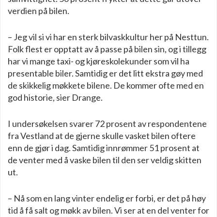
verdien på bilen.
– Jeg vil si vi har en sterk bilvaskkultur her på Nesttun.
Folk flest er opptatt av å passe på bilen sin, og i tillegg
har vi mange taxi- og kjøreskolekunder som vil ha
presentable biler. Samtidig er det litt ekstra gøy med
de skikkelig møkkete bilene. De kommer ofte med en
god historie, sier Drange.
I undersøkelsen svarer 72 prosent av respondentene
fra Vestland at de gjerne skulle vasket bilen oftere
enn de gjør i dag. Samtidig innrømmer 51 prosent at
de venter med å vaske bilen til den ser veldig skitten
ut.
– Nå som en lang vinter endelig er forbi, er det på høy
tid å få salt og møkk av bilen. Vi ser at en del venter for