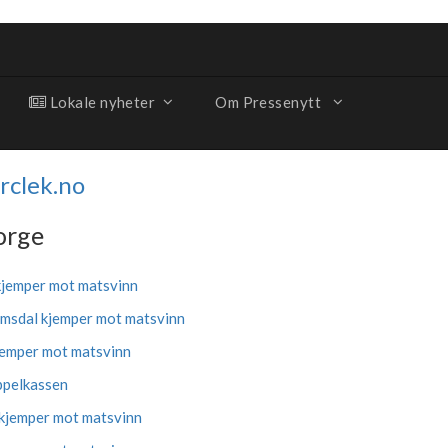
Lokale nyheter
Om Pressenytt
rclek.no
orge
 kjemper mot matsvinn
omsdal kjemper mot matsvinn
kjemper mot matsvinn
ppelkassen
 kjemper mot matsvinn